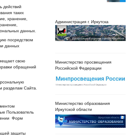
ь действий
вания таких
ие, хранение,
Администрация г. Иркутска
транение,
сональных данных.
цию посредством
чи данных
змещает свою
Министерство просвещения
правки обращений
Российской Федерации
персональную
м разделам Сайта.
Министерство образования
ументом
Иркутской области
рые Пользователь
лнении Форм
жащей защиты