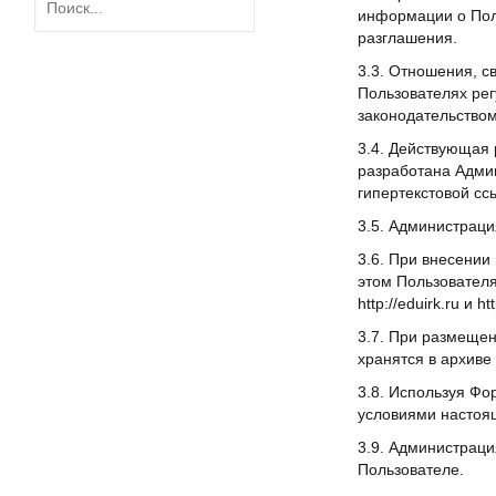
информации о Поль
разглашения.
3.3. Отношения, 
Пользователях ре
законодательство
3.4. Действующая
разработана Адми
гипертекстовой с
3.5. Администрац
3.6. При внесени
этом Пользовател
http://eduirk.ru и htt
3.7. При размеще
хранятся в архив
3.8. Используя Фо
условиями настоя
3.9. Администрац
Пользователе.