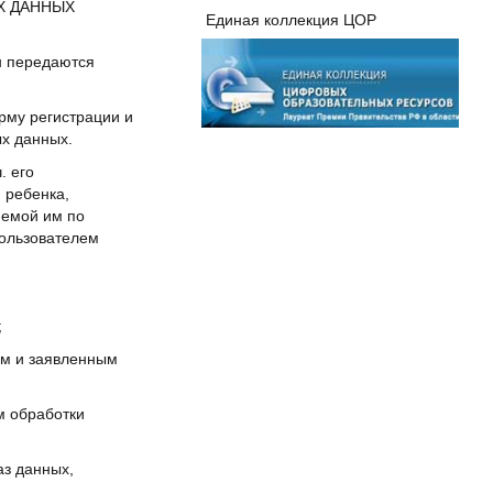
ЫХ ДАННЫХ
Единая коллекция ЦОР
н передаются
рму регистрации и
ых данных.
. его
 ребенка,
яемой им по
Пользователем
;
ым и заявленным
м обработки
аз данных,