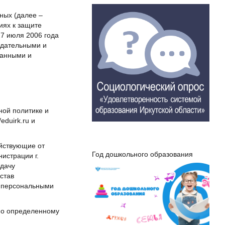
ных (далее –
иях к защите
27 июля 2006 года
одательными и
данными и
ной политике и
eduirk.ru и
ействующие от
Год дошкольного образования
истрации г.
едачу
став
с персональными
но определенному