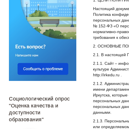
1. ЦЕЛИ ПОЛИТИ
Настоящий докуме
Политика конфиден
персональных данн
№ 152-ФЗ «О персо
нормативно-право
требования к обес
2. ОСНОВНЫЕ П
2.1. В настоящей
2.1.1. Сайт – инф
культуре Администр
http://irkedu.ru .
2.1.2. Администра
имени департамент
Иркутска, которые
Социологический опрос
персональных дан
"Оценка качества и
персональных дан
доступности
данными.
образования"
2.1.3. Персональ
или определяемом