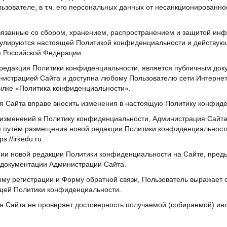
зователе, в т.ч. его персональных данных от несанкционированно
связанные со сбором, хранением, распространением и защитой ин
гулируются настоящей Политикой конфиденциальности и действу
м Российской Федерации.
 редакция Политики конфиденциальности, является публичным док
нистрацией Сайта и доступна любому Пользователю сети Интернет
сылке «Политика конфиденциальности».
ия Сайта вправе вносить изменения в настоящую Политику конфид
и изменений в Политику конфиденциальности, Администрация Сайт
я путём размещения новой редакции Политики конфиденциальност
ps://irkedu.ru .
нии новой редакции Политики конфиденциальности на Сайте, пре
е документации Администрации Сайта.
рму регистрации и Форму обратной связи, Пользователь выражает с
щей Политики конфиденциальности.
ия Сайта не проверяет достоверность получаемой (собираемой) и