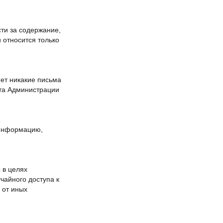
сти за содержание,
 относится только
яет никакие письма
ета Администрации
 информацию,
 в целях
чайного доступа к
 от иных