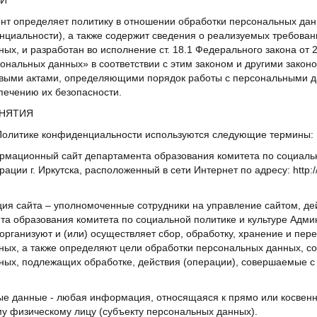
КИ
нт определяет политику в отношении обработки персональных дан
циальности), а также содержит сведения о реализуемых требован
ых, и разработан во исполнение ст. 18.1 Федерального закона от 
нальных данных» в соответствии с этим законом и другими закон
выми актами, определяющими порядок работы с персональными 
печению их безопасности.
ОНЯТИЯ
 Политике конфиденциальности используются следующие термины:
ормационный сайт департамента образования комитета по социаль
ации г. Иркутска, расположенный в сети Интернет по адресу: http://
ция сайта – уполномоченные сотрудники на управление сайтом, д
а образования комитета по социальной политике и культуре Админ
 организуют и (или) осуществляет сбор, обработку, хранение и пер
ных, а также определяют цели обработки персональных данных, со
ных, подлежащих обработке, действия (операции), совершаемые 
ные данные - любая информация, относящаяся к прямо или косвен
у физическому лицу (субъекту персональных данных).