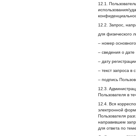
12.1. Пользовател
использования/уд
конфиденциальнос
12.2. Запрос, на
для физического л
– номер основного
– сведения о дате
– дату регистраци
– текст запроса в
– подпись Пользов
12.3. Администрац
Пользователя в те
12.4. Вся корресп
электронной форме
Пользователя раз
направившем запро
для ответа по тем