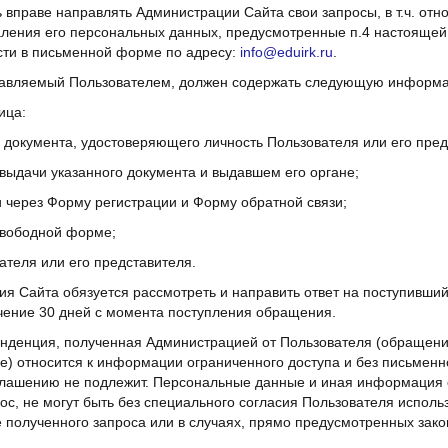
ь вправе направлять Администрации Сайта свои запросы, в т.ч. отн
аления его персональных данных, предусмотренные п.4 настоящей
ти в письменной форме по адресу:
info@eduirk.ru
.
правляемый Пользователем, должен содержать следующую информ
ица:
 документа, удостоверяющего личность Пользователя или его пред
 выдачи указанного документа и выдавшем его органе;
и через Форму регистрации и Форму обратной связи;
 свободной форме;
ателя или его представителя.
ия Сайта обязуется рассмотреть и направить ответ на поступивши
чение 30 дней с момента поступления обращения.
онденция, полученная Администрацией от Пользователя (обращени
) относится к информации ограниченного доступа и без письменн
глашению не подлежит. Персональные данные и иная информация 
с, не могут быть без специального согласия Пользователя использ
е полученного запроса или в случаях, прямо предусмотренных зак