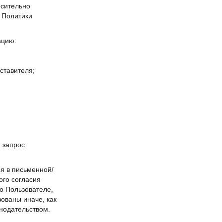
осительно
 Политики
ацию:
ставителя;
й запрос
я в письменной/
ого согласия
о Пользователе,
ованы иначе, как
онодательством.