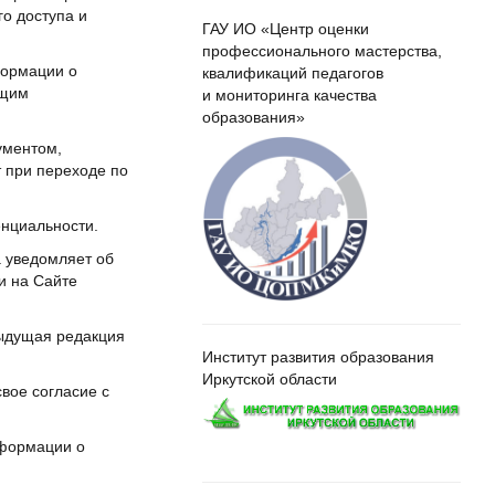
го доступа и
ГАУ ИО «Центр оценки
профессионального мастерства,
формации о
квалификаций педагогов
ющим
и мониторинга качества
образования»
ументом,
 при переходе по
енциальности.
а уведомляет об
и на Сайте
дыдущая редакция
Институт развития образования
Иркутской области
вое согласие с
нформации о