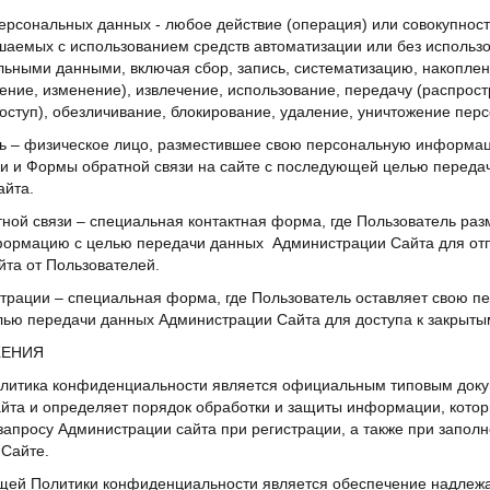
персональных данных - любое действие (операция) или совокупност
шаемых с использованием средств автоматизации или без использо
льными данными, включая сбор, запись, систематизацию, накоплен
ение, изменение), извлечение, использование, передачу (распрос
оступ), обезличивание, блокирование, удаление, уничтожение пер
ель – физическое лицо, разместившее свою персональную информа
и и Формы обратной связи на сайте с последующей целью переда
айта.
тной связи – специальная контактная форма, где Пользователь ра
ормацию с целью передачи данных Администрации Сайта для от
та от Пользователей.
страции – специальная форма, где Пользователь оставляет свою 
ью передачи данных Администрации Сайта для доступа к закрыты
ЖЕНИЯ
олитика конфиденциальности является официальным типовым док
йта и определяет порядок обработки и защиты информации, кото
запросу Администрации сайта при регистрации, а также при запо
 Сайте.
ящей Политики конфиденциальности является обеспечение надле