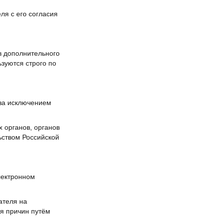
ля с его согласия
в дополнительного
зуются строго по
 за исключением
 органов, органов
ьством Российской
лектронном
ателя на
я причин путём