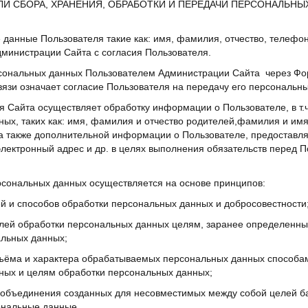
ЕЛИ СБОРА, ХРАНЕНИЯ, ОБРАБОТКИ И ПЕРЕДАЧИ ПЕРСОНАЛЬН
 данные Пользователя такие как: имя, фамилия, отчество, телефо
министрации Сайта с согласия Пользователя.
рсональных данных Пользователем Администрации Сайта через Фо
язи означает согласие Пользователя на передачу его персональн
я Сайта осуществляет обработку информации о Пользователе, в т.ч
ых, таких как: имя, фамилия и отчество родителей,фамилия и имя
 а также дополнительной информации о Пользователе, предоставл
лектронный адрес и др. в целях выполнения обязательств перед 
ерсональных данных осуществляется на основе принципов:
ей и способов обработки персональных данных и добросовестности
целей обработки персональных данных целям, заранее определенн
альных данных;
объёма и характера обрабатываемых персональных данных способа
ных и целям обработки персональных данных;
и объединения созданных для несовместимых между собой целей б
нальные данные.