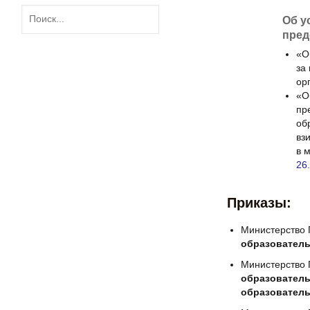
Об у
пред
«О
за
ор
«О
пр
об
вз
в 
26
Приказы:
Министерство
образовател
Министерство
образователь
образовател