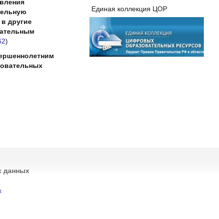
твления
Единая коллекция ЦОР
тельную
 в другие
вательным
62
)
вершеннолетним
азовательных
х данных
х