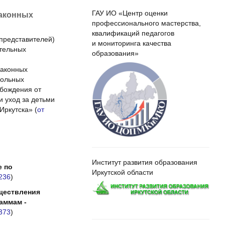
ГАУ ИО «Центр оценки
законных
профессионального мастерства,
квалификаций педагогов
представителей)
и мониторинга качества
ательных
образования»
законных
кольных
обождения от
и уход за детьми
 Иркутска»
(
от
Институт развития образования
е по
Иркутской области
236
)
ществления
аммам -
373
)