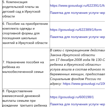
5. Компенсация
https://www.gosuslugi.ru/622391/1/fo
родительской платы за
детский сад в Иркутской
Памятка для получения услуги чере
области
6. Пособие на приобретение
комплекта одежды и
https://gosuslugi.ru/622389/1/form
спортивной формы для
Памятка для получения услуги чере
посещения школьных
занятий в Иркутской области
В связи с прекращением действия 
Закона Иркутской области
от 17 декабря 2008 года № 130-ОЗ
7. Назначение пособия на
ребенка в Иркутской области»
ребёнка из
услуга вошла в состав единого по
малообеспеченной семьи
беременных женщин, предоставл
Социальным фондом России по
адресу
:
https://www.gosuslugi.ru/106
8. Предоставление
ежемесячной денежной
https://gosuslugi.ru/600198/1
выплаты семьям при
Памятка для получения услуги чере
рождении третьего ребенка