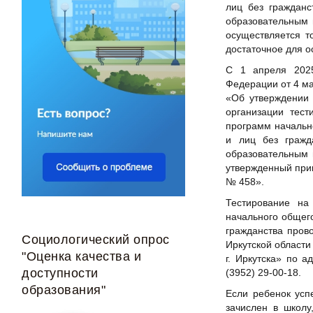
лиц без гражданс
образовательным 
осуществляется т
достаточное для о
С 1 апреля 2025
Федерации от 4 ма
«Об утверждении 
организации тест
программ начальн
и лиц без граж
образовательным 
утвержденный при
№ 458».
Тестирование на
начального общего
гражданства пров
Социологический опрос
Иркутской области
"Оценка качества и
г. Иркутска» по а
доступности
(3952) 29-00-18.
образования"
Если ребенок усп
зачислен в школу