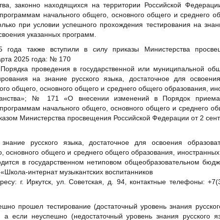
тва, законно находящихся на территории Российской Федераци
программам начального общего, основного общего и среднего о
олько при условии успешного прохождения тестирования на знани
своения указанных программ.
 года также вступили в силу приказы Министерства просве
рта 2025 года: № 170
Порядка проведения в государственной или муниципальной об
ирования на знание русского языка, достаточное для освоени
ого общего, основного общего и среднего общего образования, ин
данства»; № 171 «О внесении изменений в Порядок приема
программам начального общего, основного общего и среднего об
казом Министерства просвещения Российской Федерации от 2 сент
 знание русского языка, достаточное для освоения образова
, основного общего и среднего общего образования, иностранных
одится в государственном нетиповом общеобразовательном бюд
 «Школа-интернат музыкантских воспитанников
дресу: г. Иркутск, ул. Советская, д. 94, контактные телефоны: +7(
ешно прошел тестирование (достаточный уровень знания русского
, а если неуспешно (недостаточный уровень знания русского я