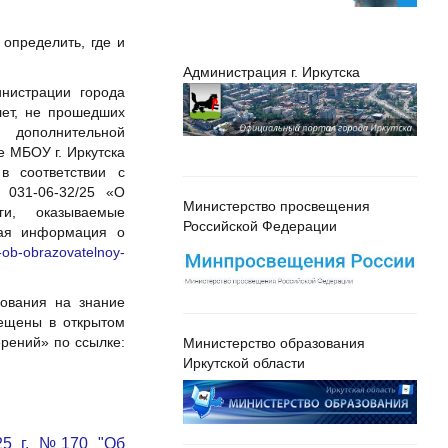
определить, где и
Администрация г. Иркутска
нистрации города
лет, не прошедших
 дополнительной
 МБОУ г. Иркутска
в соответствии с
 031-06-32/25 «О
Министерство просвещения
и, оказываемые
Российской Федерации
ная информация о
a-ob-obrazovatelnoy-
рования на знание
мещены в открытом
рений» по ссылке:
Министерство образования
Иркутской области
25 г. №170 "Об