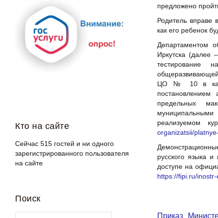
предложено пройт
Родитель вправе 
как его ребенок б
Департаментом о
Иркутска (далее 
тестирование н
общеразвивающей 
ЦО № 10 в качес
постановлением 
предельных ма
муниципальными 
реализуемом ку
Кто на сайте
organizatsii/platny
Сейчас 515 гостей и ни одного
Демонстрационные
зарегистрированного пользователя
русского языка и
на сайте
доступе на офици
https://fipi.ru/inos
Поиск
Приказ Минист