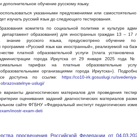
и дополнительное обучение русскому языку.
воспользоваться указанными предложениями или самостоятельно 
удет изучать русский язык до следующего тестирования.
бразования комитета по социальной политике и культуре адми
– департамент образования) для иностранных граждан 13 – 17 
а знание русского языка, предусмотрено обучение по
программе «Русский язык как иностранный», реализуемой на базе
тве платной образовательной услуги (плата установлена 
администрации города Иркутска от 29 января 2025 года №
ксимальных тарифах на платные образовательные услуг
образовательными организациями города Иркутска»). Подроб
рсе доступна по ссылке:
https://co10-irk.gosuslugi.ru/svedeniy
e-obrazovatelnye-uslugi/
 варианты диагностических материалов для проведения тести
 критерии оценивания заданий диагностических материалов раз
альном сайте ФГБНУ «Федеральный институт педагогических изме
tr-exam/inostr-exam-deti
ерства просвещения Российской Федерации от 04.03.20