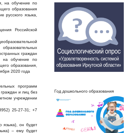
и, на обучение по
бщего образования
е русского языка,
щения Российской
щеобразовательной
я образовательных
остранных граждан
 на обучение по
щего образования,
ября 2020 года
тельных программ
Год дошкольного образования
 граждан и лиц без
жетном учреждении
3952) 25-27-31; +7
 языка), он будет
зыка) – ему будет