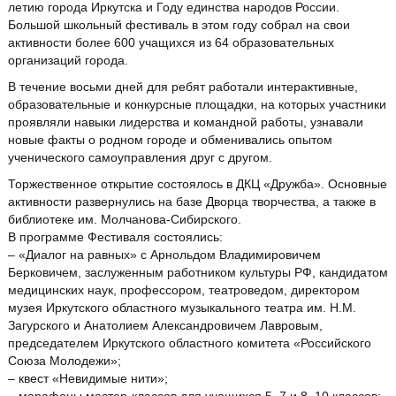
летию города Иркутска и Году единства народов России.
Большой школьный фестиваль в этом году собрал на свои
активности более 600 учащихся из 64 образовательных
организаций города.
В течение восьми дней для ребят работали интерактивные,
образовательные и конкурсные площадки, на которых участники
проявляли навыки лидерства и командной работы, узнавали
новые факты о родном городе и обменивались опытом
ученического самоуправления друг с другом.
Торжественное открытие состоялось в ДКЦ «Дружба». Основные
активности развернулись на базе Дворца творчества, а также в
библиотеке им. Молчанова-Сибирского.
В программе Фестиваля состоялись:
– «Диалог на равных» с Арнольдом Владимировичем
Берковичем, заслуженным работником культуры РФ, кандидатом
медицинских наук, профессором, театроведом, директором
музея Иркутского областного музыкального театра им. Н.М.
Загурского и Анатолием Александровичем Лавровым,
председателем Иркутского областного комитета «Российского
Союза Молодежи»;
– квест «Невидимые нити»;