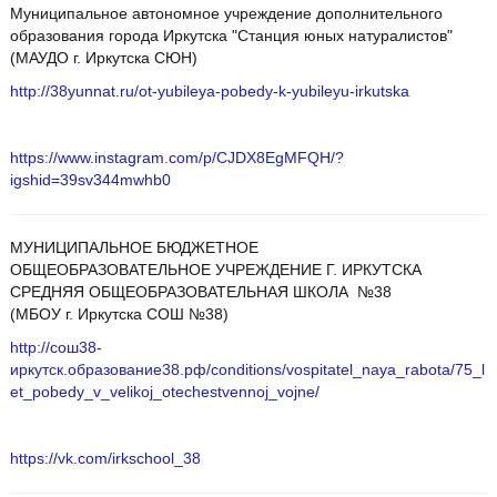
Муниципальное автономное учреждение дополнительного
образования города Иркутска "Станция юных натуралистов"
(МАУДО г. Иркутска СЮН)
http://38yunnat.ru/ot-yubileya-pobedy-k-yubileyu-irkutska
https://www.instagram.com/p/CJDX8EgMFQH/?
igshid=39sv344mwhb0
МУНИЦИПАЛЬНОЕ БЮДЖЕТНОЕ
ОБЩЕОБРАЗОВАТЕЛЬНОЕ УЧРЕЖДЕНИЕ Г. ИРКУТСКА
СРЕДНЯЯ ОБЩЕОБРАЗОВАТЕЛЬНАЯ ШКОЛА №38
(МБОУ г. Иркутска СОШ №38)
http://сош38-
иркутск.образование38.рф/conditions/vospitatel_naya_rabota/75_l
et_pobedy_v_velikoj_otechestvennoj_vojne/
https://vk.com/irkschool_38