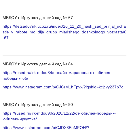
МБДОУ г. Иркутска детский сад № 67
https://detsad67irk.ucoz.ru/index/26_11_20_nash_sad_prinjal_ucha
stie_v_rabote_mo_dlja_grupp_mladshego_doshkolnogo_vozrasta/0
-67
МБДОУ г. Иркутска детский сад № 84
https://rused.ru/irk-mdou84/онлайн-марафона-от-юбилея-
победы-к-юб/
https://www.instagram.com/p/CJCrM1hFpvx/?igshid=kcjcvy237p7c
МБДОУ г. Иркутска детский сад № 90
https://rused.ru/irk-mdou90/2020/12/22/от-юбилея-победы-к-
юбилею-иркутска/
https://www.instagram.com/p/CJDX8EgMFQH/?