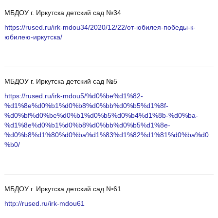
МБДОУ г. Иркутска детский сад №34
https://rused.ru/irk-mdou34/2020/12/22/от-юбилея-победы-к-
юбилею-иркутска/
МБДОУ г. Иркутска детский сад №5
https://rused.ru/irk-mdou5/%d0%be%d1%82-
%d1%8e%d0%b1%d0%b8%d0%bb%d0%b5%d1%8f-
%d0%bf%d0%be%d0%b1%d0%b5%d0%b4%d1%8b-%d0%ba-
%d1%8e%d0%b1%d0%b8%d0%bb%d0%b5%d1%8e-
%d0%b8%d1%80%d0%ba%d1%83%d1%82%d1%81%d0%ba%d0
%b0/
МБДОУ г. Иркутска детский сад №61
http://rused.ru/irk-mdou61