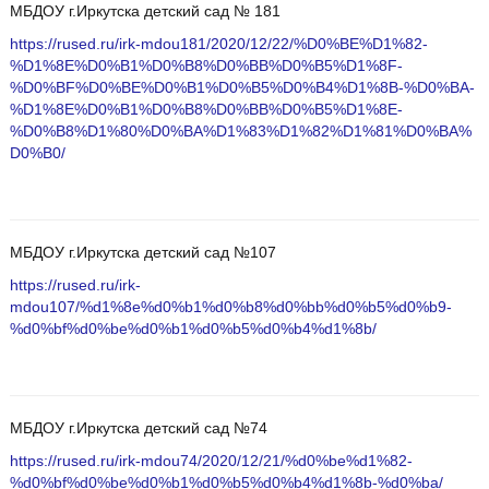
МБДОУ г.Иркутска детский сад № 181
https://rused.ru/irk-mdou181/2020/12/22/%D0%BE%D1%82-
%D1%8E%D0%B1%D0%B8%D0%BB%D0%B5%D1%8F-
%D0%BF%D0%BE%D0%B1%D0%B5%D0%B4%D1%8B-%D0%BA-
%D1%8E%D0%B1%D0%B8%D0%BB%D0%B5%D1%8E-
%D0%B8%D1%80%D0%BA%D1%83%D1%82%D1%81%D0%BA%
D0%B0/
МБДОУ г.Иркутска детский сад №107
https://rused.ru/irk-
mdou107/%d1%8e%d0%b1%d0%b8%d0%bb%d0%b5%d0%b9-
%d0%bf%d0%be%d0%b1%d0%b5%d0%b4%d1%8b/
МБДОУ г.Иркутска детский сад №74
https://rused.ru/irk-mdou74/2020/12/21/%d0%be%d1%82-
%d0%bf%d0%be%d0%b1%d0%b5%d0%b4%d1%8b-%d0%ba/