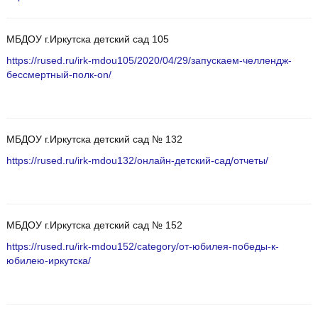
МБДОУ г.Иркутска детский сад 105
https://rused.ru/irk-mdou105/2020/04/29/запускаем-челлендж-
бессмертный-полк-on/
МБДОУ г.Иркутска детский сад № 132
https://rused.ru/irk-mdou132/онлайн-детский-сад/отчеты/
МБДОУ г.Иркутска детский сад № 152
https://rused.ru/irk-mdou152/category/от-юбилея-победы-к-
юбилею-иркутска/