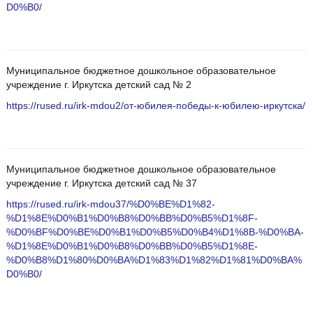
D0%B0/
Муниципальное бюджетное дошкольное образовательное
учреждение г. Иркутска детский сад № 2
https://rused.ru/irk-mdou2/от-юбилея-победы-к-юбилею-иркутска/
Муниципальное бюджетное дошкольное образовательное
учреждение г. Иркутска детский сад № 37
https://rused.ru/irk-mdou37/%D0%BE%D1%82-
%D1%8E%D0%B1%D0%B8%D0%BB%D0%B5%D1%8F-
%D0%BF%D0%BE%D0%B1%D0%B5%D0%B4%D1%8B-%D0%BA-
%D1%8E%D0%B1%D0%B8%D0%BB%D0%B5%D1%8E-
%D0%B8%D1%80%D0%BA%D1%83%D1%82%D1%81%D0%BA%
D0%B0/