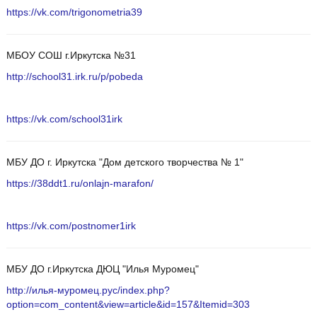
https://vk.com/trigonometria39
МБОУ СОШ г.Иркутска №31
http://school31.irk.ru/p/pobeda
https://vk.com/school31irk
МБУ ДО г. Иркутска "Дом детского творчества № 1"
https://38ddt1.ru/onlajn-marafon/
https://vk.com/postnomer1irk
МБУ ДО г.Иркутска ДЮЦ "Илья Муромец"
http://илья-муромец.рус/index.php?
option=com_content&view=article&id=157&Itemid=303