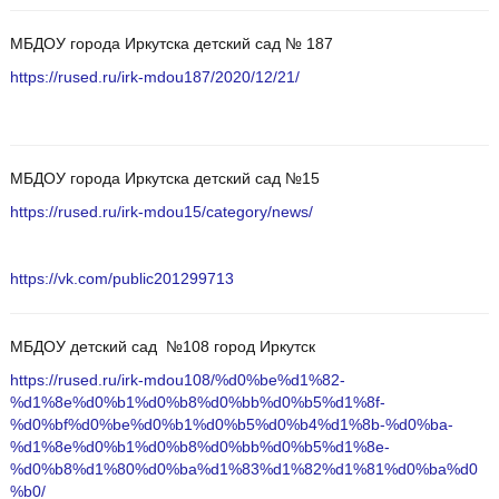
МБДОУ города Иркутска детский сад № 187
https://rused.ru/irk-mdou187/2020/12/21/
МБДОУ города Иркутска детский сад №15
https://rused.ru/irk-mdou15/category/news/
https://vk.com/public201299713
МБДОУ детский сад №108 город Иркутск
https://rused.ru/irk-mdou108/%d0%be%d1%82-
%d1%8e%d0%b1%d0%b8%d0%bb%d0%b5%d1%8f-
%d0%bf%d0%be%d0%b1%d0%b5%d0%b4%d1%8b-%d0%ba-
%d1%8e%d0%b1%d0%b8%d0%bb%d0%b5%d1%8e-
%d0%b8%d1%80%d0%ba%d1%83%d1%82%d1%81%d0%ba%d0
%b0/