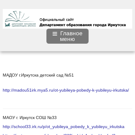
Главное
меню
МАДОУ г.Иркутска детский сад №51
http://madou51irk.mya5.ru/ot-yubileya-pobedy-k-yubileyu-irkutska/
МАОУ г. Иркутск СОШ №33
http://school33.irk.ru/p/ot_yubileya_pobedy_k_yubileyu_irkutska