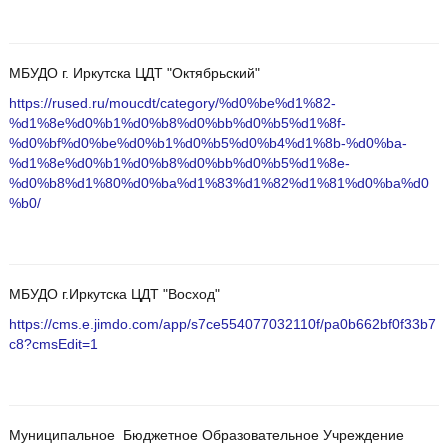
МБУДО г. Иркутска ЦДТ "Октябрьский"
https://rused.ru/moucdt/category/%d0%be%d1%82-
%d1%8e%d0%b1%d0%b8%d0%bb%d0%b5%d1%8f-
%d0%bf%d0%be%d0%b1%d0%b5%d0%b4%d1%8b-%d0%ba-
%d1%8e%d0%b1%d0%b8%d0%bb%d0%b5%d1%8e-
%d0%b8%d1%80%d0%ba%d1%83%d1%82%d1%81%d0%ba%d0
%b0/
МБУДО г.Иркутска ЦДТ "Восход"
https://cms.e.jimdo.com/app/s7ce554077032110f/pa0b662bf0f33b7
c8?cmsEdit=1
Муниципальное Бюджетное Образовательное Учреждение