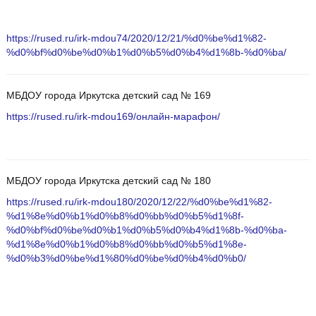
https://rused.ru/irk-mdou74/2020/12/21/%d0%be%d1%82-
%d0%bf%d0%be%d0%b1%d0%b5%d0%b4%d1%8b-%d0%ba/
МБДОУ города Иркутска детский сад № 169
https://rused.ru/irk-mdou169/онлайн-марафон/
МБДОУ города Иркутска детский сад № 180
https://rused.ru/irk-mdou180/2020/12/22/%d0%be%d1%82-
%d1%8e%d0%b1%d0%b8%d0%bb%d0%b5%d1%8f-
%d0%bf%d0%be%d0%b1%d0%b5%d0%b4%d1%8b-%d0%ba-
%d1%8e%d0%b1%d0%b8%d0%bb%d0%b5%d1%8e-
%d0%b3%d0%be%d1%80%d0%be%d0%b4%d0%b0/