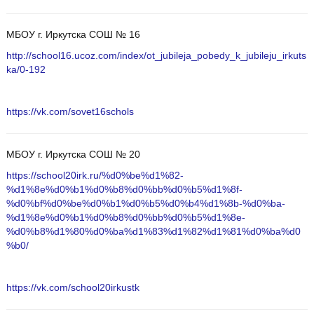
МБОУ г. Иркутска СОШ № 16
http://school16.ucoz.com/index/ot_jubileja_pobedy_k_jubileju_irkuts
ka/0-192
https://vk.com/sovet16schols
МБОУ г. Иркутска СОШ № 20
https://school20irk.ru/%d0%be%d1%82-
%d1%8e%d0%b1%d0%b8%d0%bb%d0%b5%d1%8f-
%d0%bf%d0%be%d0%b1%d0%b5%d0%b4%d1%8b-%d0%ba-
%d1%8e%d0%b1%d0%b8%d0%bb%d0%b5%d1%8e-
%d0%b8%d1%80%d0%ba%d1%83%d1%82%d1%81%d0%ba%d0
%b0/
https://vk.com/school20irkustk