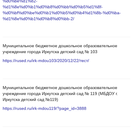
%d0%be%d1%82-
%d1%8e%d0%b1%d0%b8%d0%bb%d0%b5%d1%8f-
%d0%bf%d0%be%d0%b1%d0%b5%d0%b4%d1%8b-%d0%ba-
%d1%8e%d0%b1%d0%b8%d0%bb-2/
Муниципальное бюджетное дошкольное образовательное
учреждение города Иркутска детский сад № 103
https://rused.ru/irk-mdou103/2020/12/22/тест/
Муниципальное бюджетное дошкольное образовательное
учреждение города Иркутска детский сад № 119 (МБДОУ г.
Иркутска детский сад №119)
https://rused.ru/irk-mdou119/?page_id=3888