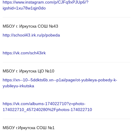
https://www.instagram.com/p/CJFq9xPJUp6/?
igshid=1xu78w1qjn0do
МБОУ г. Иркутска СОШ №43
http://school43.irk.ru/p/pobeda
https://vk.com/sch43irk
МБОУ г. Иркутска ЦО №10
https://xn--10--5ddkts6b.xn--p1ai/page/ot-yubileya-pobedy-k-
yubileyu-irkutska
https://vk.com/albums-174022710?z=photo-
174022710_457240280%2Fphotos-174022710
МБОУ г.Иркутска СОШ №1