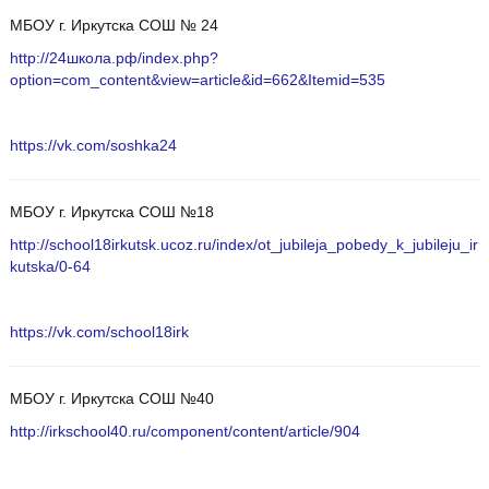
МБОУ г. Иркутска СОШ № 24
http://24школа.рф/index.php?
option=com_content&view=article&id=662&Itemid=535
https://vk.com/soshka24
МБОУ г. Иркутска СОШ №18
http://school18irkutsk.ucoz.ru/index/ot_jubileja_pobedy_k_jubileju_ir
kutska/0-64
https://vk.com/school18irk
МБОУ г. Иркутска СОШ №40
http://irkschool40.ru/component/content/article/904