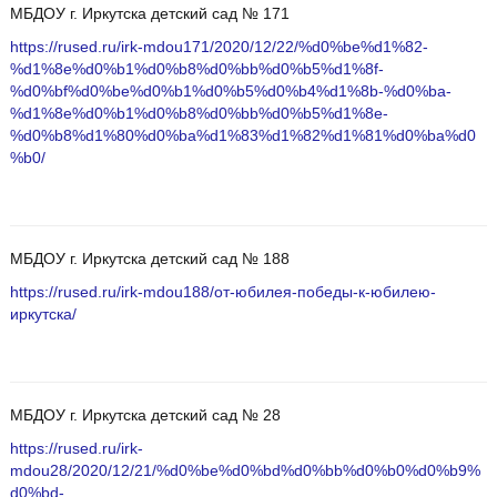
МБДОУ г. Иркутска детский сад № 171
https://rused.ru/irk-mdou171/2020/12/22/%d0%be%d1%82-
%d1%8e%d0%b1%d0%b8%d0%bb%d0%b5%d1%8f-
%d0%bf%d0%be%d0%b1%d0%b5%d0%b4%d1%8b-%d0%ba-
%d1%8e%d0%b1%d0%b8%d0%bb%d0%b5%d1%8e-
%d0%b8%d1%80%d0%ba%d1%83%d1%82%d1%81%d0%ba%d0
%b0/
МБДОУ г. Иркутска детский сад № 188
https://rused.ru/irk-mdou188/от-юбилея-победы-к-юбилею-
иркутска/
МБДОУ г. Иркутска детский сад № 28
https://rused.ru/irk-
mdou28/2020/12/21/%d0%be%d0%bd%d0%bb%d0%b0%d0%b9%
d0%bd-