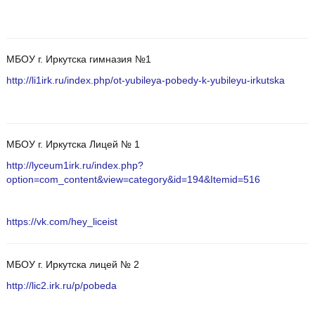
МБОУ г. Иркутска гимназия №1
http://li1irk.ru/index.php/ot-yubileya-pobedy-k-yubileyu-irkutska
МБОУ г. Иркутска Лицей № 1
http://lyceum1irk.ru/index.php?
option=com_content&view=category&id=194&Itemid=516
https://vk.com/hey_liceist
МБОУ г. Иркутска лицей № 2
http://lic2.irk.ru/p/pobeda