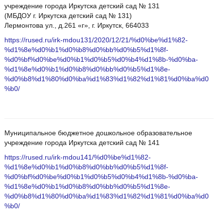
учреждение города Иркутска детский сад № 131
(МБДОУ г. Иркутска детский сад № 131)
Лермонтова ул., д.261 «г», г. Иркутск, 664033
https://rused.ru/irk-mdou131/2020/12/21/%d0%be%d1%82-
%d1%8e%d0%b1%d0%b8%d0%bb%d0%b5%d1%8f-
%d0%bf%d0%be%d0%b1%d0%b5%d0%b4%d1%8b-%d0%ba-
%d1%8e%d0%b1%d0%b8%d0%bb%d0%b5%d1%8e-
%d0%b8%d1%80%d0%ba%d1%83%d1%82%d1%81%d0%ba%d0
%b0/
Муниципальное бюджетное дошкольное образовательное
учреждение города Иркутска детский сад № 141
https://rused.ru/irk-mdou141/%d0%be%d1%82-
%d1%8e%d0%b1%d0%b8%d0%bb%d0%b5%d1%8f-
%d0%bf%d0%be%d0%b1%d0%b5%d0%b4%d1%8b-%d0%ba-
%d1%8e%d0%b1%d0%b8%d0%bb%d0%b5%d1%8e-
%d0%b8%d1%80%d0%ba%d1%83%d1%82%d1%81%d0%ba%d0
%b0/